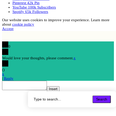
Pinterest
42k
Pin
YouTube
100k
Subscribers
Spotify
65k
Followers
Our website uses cookies to improve your experience. Learn more
about
cookie policy
Accept
0
Would love your thoughts, please comment.
x
(
)
x
|
Reply
Insert
Search
Search