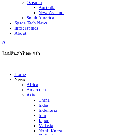
Oceania
Australia
New Zealand
South America
Space Tech News
Infographics
About
0
ไม่มีสินค้าในตะกร้า
Home
News
Africa
Antarctica
Asia
China
India
Indonesia
Iran
Japan
Malasia
North Korea