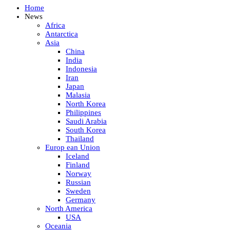
Home
News
Africa
Antarctica
Asia
China
India
Indonesia
Iran
Japan
Malasia
North Korea
Philippines
Saudi Arabia
South Korea
Thailand
Europ ean Union
Iceland
Finland
Norway
Russian
Sweden
Germany
North America
USA
Oceania