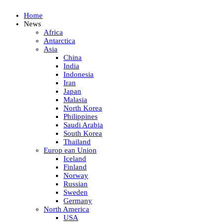
Home
News
Africa
Antarctica
Asia
China
India
Indonesia
Iran
Japan
Malasia
North Korea
Philippines
Saudi Arabia
South Korea
Thailand
Europ ean Union
Iceland
Finland
Norway
Russian
Sweden
Germany
North America
USA