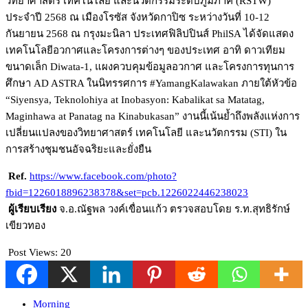
วิทยาศาสตร์ เทคโนโลยี และนวัตกรรมระดับภูมิภาค (RSTW)
ประจำปี 2568 ณ เมืองโรซัส จังหวัดกาปิซ ระหว่างวันที่ 10-12
กันยายน 2568 ณ กรุงมะนิลา ประเทศฟิลิปปินส์ PhilSA ได้จัดแสดง
เทคโนโลยีอวกาศและโครงการต่างๆ ของประเทศ อาทิ ดาวเทียม
ขนาดเล็ก Diwata-1, แผงควบคุมข้อมูลอวกาศ และโครงการทุนการ
ศึกษา AD ASTRA ในนิทรรศการ #YamangKalawakan ภายใต้หัวข้อ
“Siyensya, Teknolohiya at Inobasyon: Kabalikat sa Matatag,
Maginhawa at Panatag na Kinabukasan” งานนี้เน้นย้ำถึงพลังแห่งการ
เปลี่ยนแปลงของวิทยาศาสตร์ เทคโนโลยี และนวัตกรรม (STI) ใน
การสร้างชุมชนอัจฉริยะและยั่งยืน
Ref.
https://www.facebook.com/photo?
fbid=1226018896238378&set=pcb.1226022446238023
ผู้เรียบเรียง
จ.อ.ณัฐพล วงค์เขื่อนแก้ว ตรวจสอบโดย ร.ท.สุทธิรักษ์
เขียวทอง
Post Views:
20
Morning