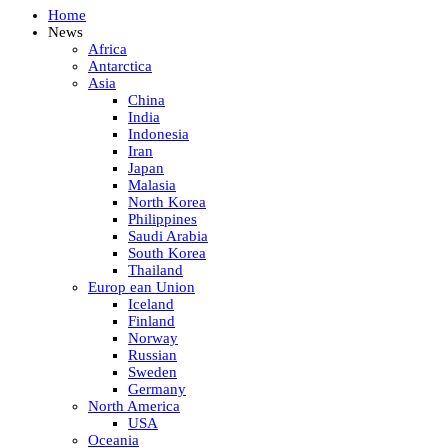
Home
News
Africa
Antarctica
Asia
China
India
Indonesia
Iran
Japan
Malasia
North Korea
Philippines
Saudi Arabia
South Korea
Thailand
Europ ean Union
Iceland
Finland
Norway
Russian
Sweden
Germany
North America
USA
Oceania