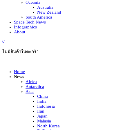
Oceania
Australia
New Zealand
South America
Space Tech News
Infographics
About
0
ไม่มีสินค้าในตะกร้า
Home
News
Africa
Antarctica
Asia
China
India
Indonesia
Iran
Japan
Malasia
North Korea