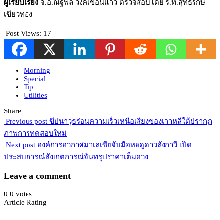
ผู้เรียบเรียง
จ.อ.ณัฐพล วงค์เขื่อนแก้ว ตรวจสอบโดย ร.ท.สุทธิรักษ์
เขียวทอง
Post Views:
17
Morning
Special
Tip
Utilities
Share
Previous post
ขีปนาวุธร่อนความเร็วเหนือเสียงของเกาหลีใต้ปรากฏ
ภาพการทดสอบใหม่
Next post
องค์การอวกาศมาเลเซียจับมือหอดูดาวลังกาวี เปิด
ประสบการณ์สังเกตการณ์จันทรุปราคาเต็มดวง
Leave a comment
0
0
votes
Article Rating