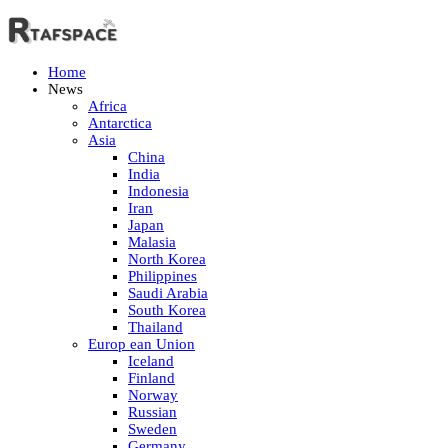
Home
News
Africa
Antarctica
Asia
China
India
Indonesia
Iran
Japan
Malasia
North Korea
Philippines
Saudi Arabia
South Korea
Thailand
Europ ean Union
Iceland
Finland
Norway
Russian
Sweden
Germany