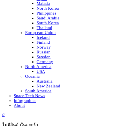
Malasia
North Korea
Philippines
Saudi Arabia
South Korea
Thailand
Europ ean Union
Iceland
Finland
Norway
Russian
Sweden
Germany
North America
USA
Oceania
Australia
New Zealand
South America
Space Tech News
Infographics
About
0
ไม่มีสินค้าในตะกร้า