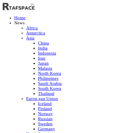
Home
News
Africa
Antarctica
Asia
China
India
Indonesia
Iran
Japan
Malasia
North Korea
Philippines
Saudi Arabia
South Korea
Thailand
Europ ean Union
Iceland
Finland
Norway
Russian
Sweden
Germany