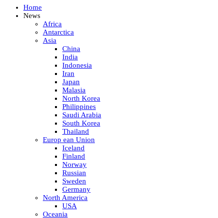
Home
News
Africa
Antarctica
Asia
China
India
Indonesia
Iran
Japan
Malasia
North Korea
Philippines
Saudi Arabia
South Korea
Thailand
Europ ean Union
Iceland
Finland
Norway
Russian
Sweden
Germany
North America
USA
Oceania