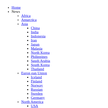
Home
News
Africa
Antarctica
Asia
China
India
Indonesia
Iran
Japan
Malasia
North Korea
Philippines
Saudi Arabia
South Korea
Thailand
Europ ean Union
Iceland
Finland
Norway
Russian
Sweden
Germany
North America
USA