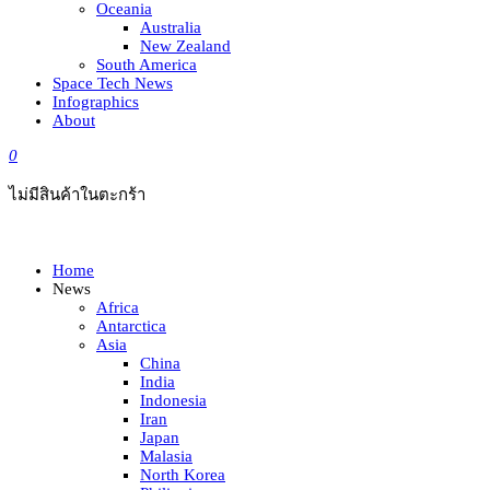
Oceania
Australia
New Zealand
South America
Space Tech News
Infographics
About
0
ไม่มีสินค้าในตะกร้า
Home
News
Africa
Antarctica
Asia
China
India
Indonesia
Iran
Japan
Malasia
North Korea